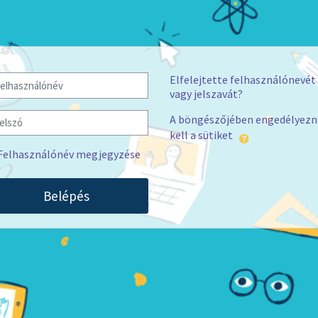
lhasználónév
Elfelejtette felhasználónevét
vagy jelszavát?
lszó
A böngészőjében engedélyezn
kell a sütiket
Felhasználónév megjegyzése
Belépés